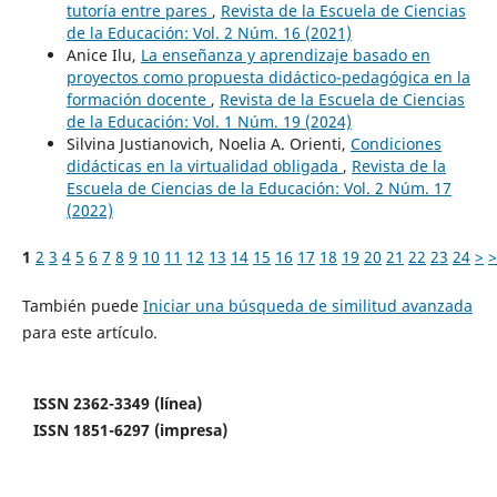
tutoría entre pares
,
Revista de la Escuela de Ciencias
de la Educación: Vol. 2 Núm. 16 (2021)
Anice Ilu,
La enseñanza y aprendizaje basado en
proyectos como propuesta didáctico-pedagógica en la
formación docente
,
Revista de la Escuela de Ciencias
de la Educación: Vol. 1 Núm. 19 (2024)
Silvina Justianovich, Noelia A. Orienti,
Condiciones
didácticas en la virtualidad obligada
,
Revista de la
Escuela de Ciencias de la Educación: Vol. 2 Núm. 17
(2022)
1
2
3
4
5
6
7
8
9
10
11
12
13
14
15
16
17
18
19
20
21
22
23
24
>
>
También puede
Iniciar una búsqueda de similitud avanzada
para este artículo.
ISSN 2362-3349 (línea)
ISSN 1851-6297 (impresa)