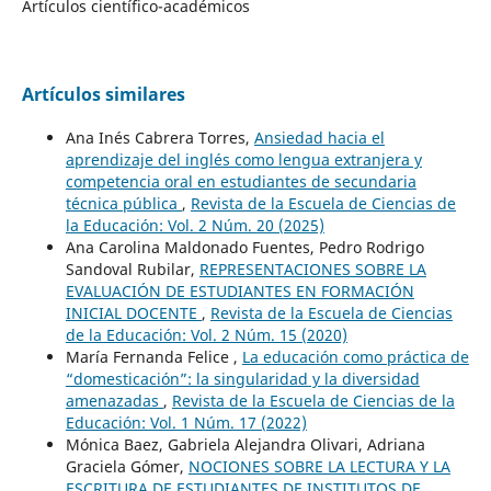
Artículos científico-académicos
Artículos similares
Ana Inés Cabrera Torres,
Ansiedad hacia el
aprendizaje del inglés como lengua extranjera y
competencia oral en estudiantes de secundaria
técnica pública
,
Revista de la Escuela de Ciencias de
la Educación: Vol. 2 Núm. 20 (2025)
Ana Carolina Maldonado Fuentes, Pedro Rodrigo
Sandoval Rubilar,
REPRESENTACIONES SOBRE LA
EVALUACIÓN DE ESTUDIANTES EN FORMACIÓN
INICIAL DOCENTE
,
Revista de la Escuela de Ciencias
de la Educación: Vol. 2 Núm. 15 (2020)
María Fernanda Felice ,
La educación como práctica de
“domesticación”: la singularidad y la diversidad
amenazadas
,
Revista de la Escuela de Ciencias de la
Educación: Vol. 1 Núm. 17 (2022)
Mónica Baez, Gabriela Alejandra Olivari, Adriana
Graciela Gómer,
NOCIONES SOBRE LA LECTURA Y LA
ESCRITURA DE ESTUDIANTES DE INSTITUTOS DE