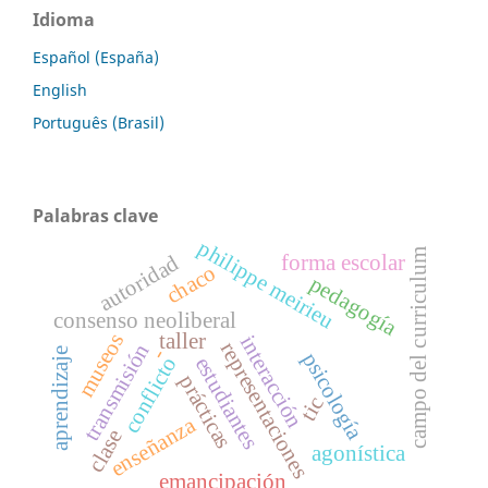
Idioma
Español (España)
English
Português (Brasil)
Palabras clave
philippe meirieu
campo del curriculum
forma escolar
autoridad
chaco
pedagogía
consenso neoliberal
museos
taller
interacción
representaciones
transmisión
-
aprendizaje
psicología
estudiantes
conflicto
prácticas
tic
enseñanza
clase
agonística
emancipación