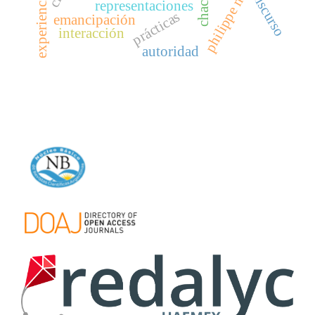
philippe meirieu
experiencias
discurso
chaco
representaciones
prácticas
emancipación
interacción
autoridad