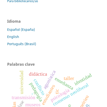
Para bibliotecarios/as
Idioma
Español (España)
English
Português (Brasil)
Palabras clave
agonística
universidad
didáctica
identidad
taller
enseñanza
conflicto
pedagogía
consenso neoliberal
estudiantes
psicología
tic
-
transmisión
clase
museos