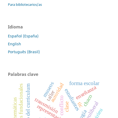
Para bibliotecarios/as
Idioma
Español (España)
English
Português (Brasil)
Palabras clave
forma escolar
museos
autoridad
sentidos fundacionales
campo del curriculum
enseñanza
estudiantes
taller
chaco
conflicto
transmisión
tic
clase
representaciones