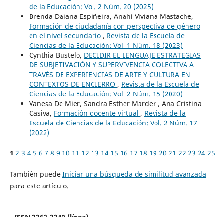
de la Educación: Vol. 2 Núm. 20 (2025)
Brenda Daiana Espiñeira, Anahí Viviana Mastache,
Formación de ciudadanía con perspectiva de género
en el nivel secundario
,
Revista de la Escuela de
Ciencias de la Educación: Vol. 1 Núm. 18 (2023)
Cynthia Bustelo,
DECIDIR EL LENGUAJE ESTRATEGIAS
DE SUBJETIVACIÓN Y SUPERVIVENCIA COLECTIVA A
TRAVÉS DE EXPERIENCIAS DE ARTE Y CULTURA EN
CONTEXTOS DE ENCIERRO
,
Revista de la Escuela de
Ciencias de la Educación: Vol. 2 Núm. 15 (2020)
Vanesa De Mier, Sandra Esther Marder , Ana Cristina
Casiva,
Formación docente virtual
,
Revista de la
Escuela de Ciencias de la Educación: Vol. 2 Núm. 17
(2022)
1
2
3
4
5
6
7
8
9
10
11
12
13
14
15
16
17
18
19
20
21
22
23
24
25
También puede
Iniciar una búsqueda de similitud avanzada
para este artículo.
ISSN 2362-3349 (línea)