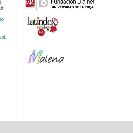
y
de
so
Vol.