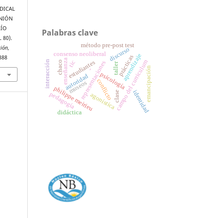
NDICAL
UNIÓN
RÍO
Palabras clave
 80).
método pre-post test
ción
,
discurso
consenso neoliberal
aprendizaje
prácticas
388
enseñanza
campo del curriculum
interacción
tic
estudiantes
representaciones
chaco
taller
emancipación
-
psicología
autoridad
conflicto
museos
philippe meirieu
identidad
clase
pedagogía
agonística
didáctica