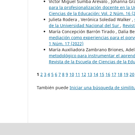
Víctor Miguel Sumba Arévalo , Johanna Gr
para la profesionalización docente en la
Ciencias de la Educación: Vol. 2 Núm. 16 (
Julieta Rodera , Verónica Soledad Walker ,
de la Universidad Nacional del Sur
,
Revist
María Concepción Barrón Tirado , Dalia Be
mediación como experiencias para el porv
1 Núm. 17 (2022)
María Auxiliadora Zambrano Briones, Ade
metodológico para instrumentar el aprendi
Revista de la Escuela de Ciencias de la Ed
1
2
3
4
5
6
7
8
9
10
11
12
13
14
15
16
17
18
19
20
También puede
Iniciar una búsqueda de simili