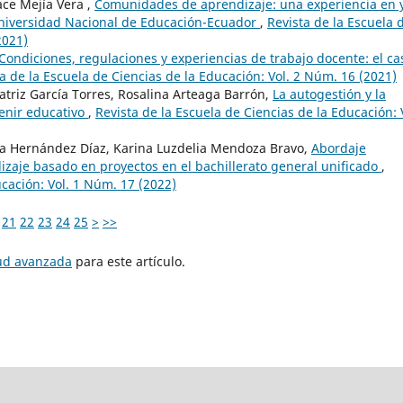
ace Mejía Vera ,
Comunidades de aprendizaje: una experiencia en 
 Universidad Nacional de Educación-Ecuador
,
Revista de la Escuela 
2021)
Condiciones, regulaciones y experiencias de trabajo docente: el ca
a de la Escuela de Ciencias de la Educación: Vol. 2 Núm. 16 (2021)
atriz García Torres, Rosalina Arteaga Barrón,
La autogestión y la
enir educativo
,
Revista de la Escuela de Ciencias de la Educación: 
la Hernández Díaz, Karina Luzdelia Mendoza Bravo,
Abordaje
zaje basado en proyectos en el bachillerato general unificado
,
ucación: Vol. 1 Núm. 17 (2022)
21
22
23
24
25
>
>>
tud avanzada
para este artículo.