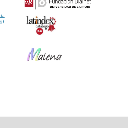
cia
26)