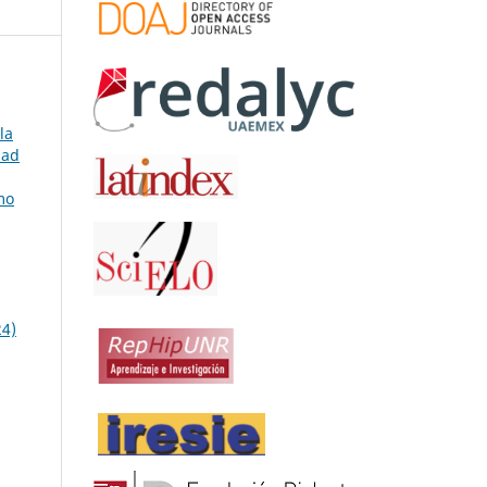
la
dad
mo
24)