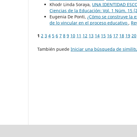
Khodr Linda Soraya,
UNA IDENTIDAD ESC
Ciencias de la Educación: Vol. 1 Núm. 15 (
Eugenia De Ponti,
¿Cómo se construye la e
de lo vincular en el proceso educativo
,
Re
1
2
3
4
5
6
7
8
9
10
11
12
13
14
15
16
17
18
19
20
También puede
Iniciar una búsqueda de simili