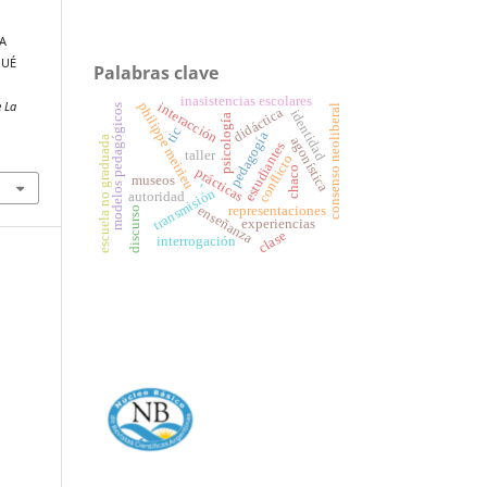
A
QUÉ
Palabras clave
inasistencias escolares
e La
philippe meirieu
interacción
consenso neoliberal
modelos pedagógicos
didáctica
identidad
psicología
tic
pedagogía
escuela no graduada
agonística
estudiantes
taller
conflicto
chaco
prácticas
museos
-
transmisión
autoridad
enseñanza
representaciones
discurso
experiencias
clase
interrogación