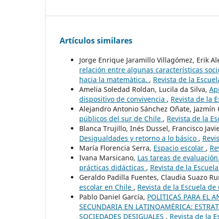
Artículos similares
Jorge Enrique Jaramillo Villagómez, Erik A
relación entre algunas características soc
hacia la matemática.
,
Revista de la Escuel
Amelia Soledad Roldan, Lucila da Silva,
Ap
dispositivo de convivencia
,
Revista de la 
Alejandro Antonio Sánchez Oñate, Jazmín 
públicos del sur de Chile
,
Revista de la E
Blanca Trujillo, Inés Dussel, Francisco Javi
Desigualdades y retorno a lo básico
,
Revis
María Florencia Serra,
Espacio escolar
,
Re
Ivana Marsicano,
Las tareas de evaluació
prácticas didácticas
,
Revista de la Escuela
Geraldo Padilla Fuentes, Claudia Suazo Ru
escolar en Chile
,
Revista de la Escuela de
Pablo Daniel García,
POLITICAS PARA EL 
SECUNDARIA EN LATINOAMÉRICA: ESTRAT
SOCIEDADES DESIGUALES
,
Revista de la E