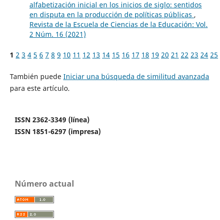
alfabetización inicial en los inicios de siglo: sentidos
en disputa en la producción de políticas públicas
,
Revista de la Escuela de Ciencias de la Educación: Vol.
2 Núm. 16 (2021)
1
2
3
4
5
6
7
8
9
10
11
12
13
14
15
16
17
18
19
20
21
22
23
24
25
También puede
Iniciar una búsqueda de similitud avanzada
para este artículo.
ISSN 2362-3349 (línea)
ISSN 1851-6297 (impresa)
Número actual