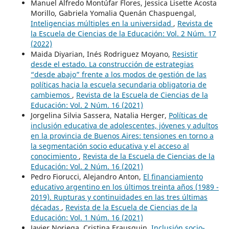
Manuel Alfredo Montúfar Flores, Jessica Lisette Acosta
Morillo, Gabriela Yomalia Quenán Chaspuengal,
Inteligencias múltiples en la universidad
,
Revista de
la Escuela de Ciencias de la Educación: Vol. 2 Núm. 17
(2022)
Maida Diyarian, Inés Rodriguez Moyano,
Resistir
desde el estado. La construcción de estrategias
“desde abajo” frente a los modos de gestión de las
políticas hacia la escuela secundaria obligatoria de
cambiemos
,
Revista de la Escuela de Ciencias de la
Educación: Vol. 2 Núm. 16 (2021)
Jorgelina Silvia Sassera, Natalia Herger,
Políticas de
inclusión educativa de adolescentes, jóvenes y adultos
en la provincia de Buenos Aires: tensiones en torno a
la segmentación socio educativa y el acceso al
conocimiento
,
Revista de la Escuela de Ciencias de la
Educación: Vol. 2 Núm. 16 (2021)
Pedro Fiorucci, Alejandro Anton,
El financiamiento
educativo argentino en los últimos treinta años (1989 -
2019). Rupturas y continuidades en las tres últimas
décadas
,
Revista de la Escuela de Ciencias de la
Educación: Vol. 1 Núm. 16 (2021)
Javier Noriega, Cristina Erausquin,
Inclusión socio-