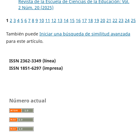
Revista de la Escuela de Ciencias de la Educación: Vol.
2 Núm. 20 (2025)
1
2
3
4
5
6
7
8
9
10
11
12
13
14
15
16
17
18
19
20
21
22
23
24
25
También puede
Iniciar una búsqueda de similitud avanzada
para este artículo.
ISSN 2362-3349 (línea)
ISSN 1851-6297 (impresa)
Número actual