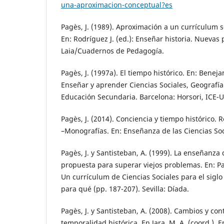
una-aproximacion-conceptual?es
Pagès, J. (1989). Aproximación a un currículum s
En: Rodríguez J. (ed.): Enseñar historia. Nuevas
Laia/Cuadernos de Pedagogía.
Pagès, J. (1997a). El tiempo histórico. En: Beneja
Enseñar y aprender Ciencias Sociales, Geografía 
Educación Secundaria. Barcelona: Horsori, ICE-
Pagès, J. (2014). Conciencia y tiempo histórico. 
–Monografías. En: Enseñanza de las Ciencias Soci
Pagès, J. y Santisteban, A. (1999). La enseñanza 
propuesta para superar viejos problemas. En: Pag
Un currículum de Ciencias Sociales para el siglo
para qué (pp. 187-207). Sevilla: Díada.
Pagès, J. y Santisteban, A. (2008). Cambios y co
temporalidad histórica. En Jara, M. A. (coord.). 