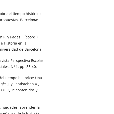
obre el tiempo histórico.
 propuestas. Barcelona:
m P. y Pagés J. (coord.)
e Historia en la
Universidad de Barcelona.
Revista Perspectiva Escolar
ales, Nº 1, pp. 35-40.
del tiempo histórico: Una
ès J. y Santisteban A.,
 XXI. Qué contenidos y
ntinuidades: aprender la
Enseñanza de la Historia.