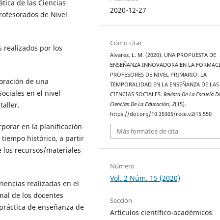
ática de las Ciencias
2020-12-27
Profesorados de Nivel
.
Cómo citar
s realizados por los
Alvarez, L. M. (2020). UNA PROPUESTA DE
ENSEÑANZA INNOVADORA EN LA FORMAC
PROFESORES DE NIVEL PRIMARIO: LA
boración de una
TEMPORALIDAD EN LA ENSEÑANZA DE LAS
ociales en el nivel
CIENCIAS SOCIALES.
Revista De La Escuela D
aller.
Ciencias De La Educación
,
2
(15).
https://doi.org/10.35305/rece.v2i15.550
rporar en la planificación
Más formatos de cita
tiempo histórico, a partir
e los recursos/materiales
Número
Vol. 2 Núm. 15 (2020)
iencias realizadas en el
nal de los docentes
Sección
a práctica de enseñanza de
Artículos científico-académicos