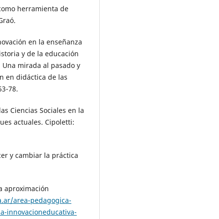
a como herramienta de
Graó.
innovación en la enseñanza
istoria y de la educación
n, Una mirada al pasado y
n en didáctica de las
53-78.
las Ciencias Sociales en la
es actuales. Cipoletti:
cer y cambiar la práctica
na aproximación
a.ar/area-pedagogica-
a-innovacioneducativa-