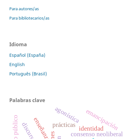
Para autores/as
Para bibliotecarios/as
Idioma
Español (España)
English
Português (Brasil)
Palabras clave
agonística
emancipación
enseñanza
discurso
prácticas
identidad
consenso neoliberal