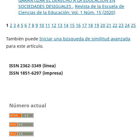
GARANTIZAR EL DERECHO A LA EDUCACIÓN EN
SOCIEDADES DESIGUALES
,
Revista de la Escuela de
Ciencias de la Educación: Vol. 1 Núm. 15 (2020)
1
2
3
4
5
6
7
8
9
10
11
12
13
14
15
16
17
18
19
20
21
22
23
24
25
También puede
Iniciar una búsqueda de similitud avanzada
para este artículo.
ISSN 2362-3349 (línea)
ISSN 1851-6297 (impresa)
Número actual