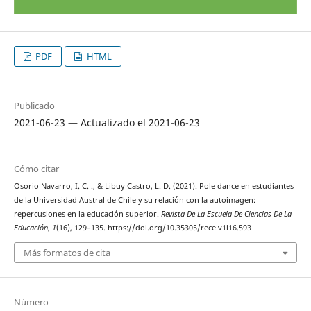
PDF
HTML
Publicado
2021-06-23 — Actualizado el 2021-06-23
Cómo citar
Osorio Navarro, I. C. ., & Libuy Castro, L. D. (2021). Pole dance en estudiantes
de la Universidad Austral de Chile y su relación con la autoimagen:
repercusiones en la educación superior.
Revista De La Escuela De Ciencias De La
Educación
,
1
(16), 129–135. https://doi.org/10.35305/rece.v1i16.593
Más formatos de cita
Número