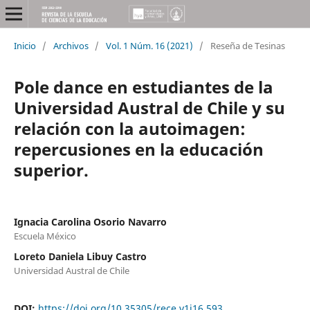
Inicio
/
Archivos
/
Vol. 1 Núm. 16 (2021)
/
Reseña de Tesinas
Pole dance en estudiantes de la
Universidad Austral de Chile y su
relación con la autoimagen:
repercusiones en la educación
superior.
Ignacia Carolina Osorio Navarro
Escuela México
Loreto Daniela Libuy Castro
Universidad Austral de Chile
DOI:
https://doi.org/10.35305/rece.v1i16.593