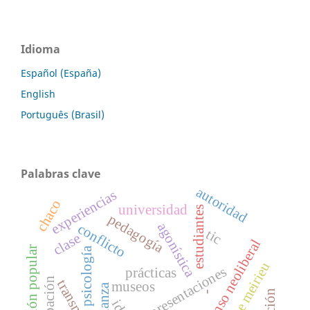
Idioma
Español (España)
English
Português (Brasil)
Palabras clave
autoridad
experiencias
chaco
universidad
estudiantes
pedagogía
agonística
conflicto
tic
clase
consenso neoliberal
educación popular
psicología
philippe meirieu
representaciones
prácticas
museos
-