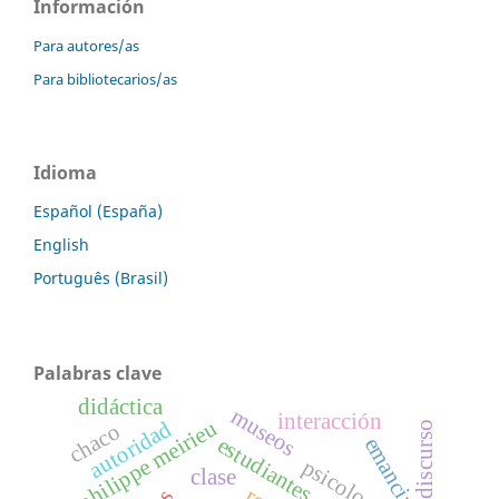
Información
Para autores/as
Para bibliotecarios/as
Idioma
Español (España)
English
Português (Brasil)
Palabras clave
didáctica
museos
interacción
philippe meirieu
autoridad
chaco
discurso
estudiantes
emancipación
psicología
clase