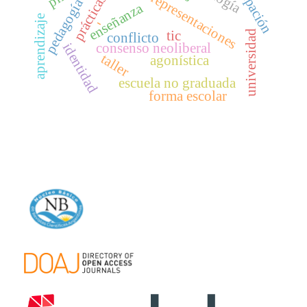
representaciones
prácticas
pedagogía
enseñanza
aprendizaje
-
tic
universidad
conflicto
consenso neoliberal
identidad
taller
agonística
escuela no graduada
forma escolar