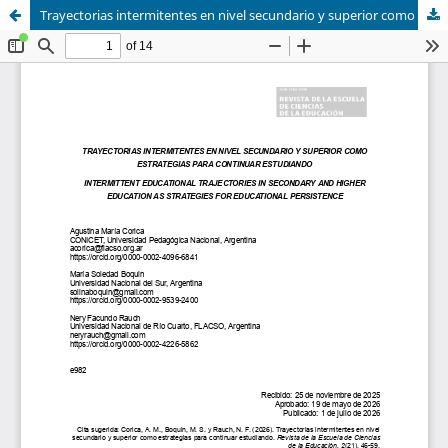
Trayectorias intermitentes en nivel secundario y superior como estrategias para continuar estudiando