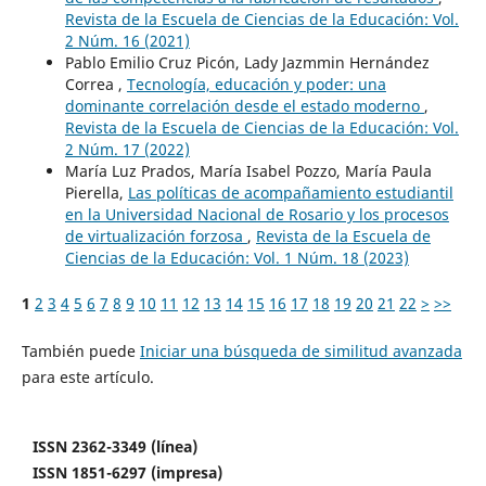
Revista de la Escuela de Ciencias de la Educación: Vol.
2 Núm. 16 (2021)
Pablo Emilio Cruz Picón, Lady Jazmmin Hernández
Correa ,
Tecnología, educación y poder: una
dominante correlación desde el estado moderno
,
Revista de la Escuela de Ciencias de la Educación: Vol.
2 Núm. 17 (2022)
María Luz Prados, María Isabel Pozzo, María Paula
Pierella,
Las políticas de acompañamiento estudiantil
en la Universidad Nacional de Rosario y los procesos
de virtualización forzosa
,
Revista de la Escuela de
Ciencias de la Educación: Vol. 1 Núm. 18 (2023)
1
2
3
4
5
6
7
8
9
10
11
12
13
14
15
16
17
18
19
20
21
22
>
>>
También puede
Iniciar una búsqueda de similitud avanzada
para este artículo.
ISSN 2362-3349 (línea)
ISSN 1851-6297 (impresa)