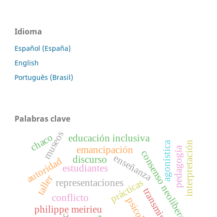
Idioma
Español (España)
English
Português (Brasil)
Palabras clave
museos
chaco
educación inclusiva
interpretación
agonística
emancipación
pedagogía
consenso neoliberal
enseñanza
discurso
autoridad
estudiantes
taller
prácticas
representaciones
transmisión
conflicto
psicología
philippe meirieu