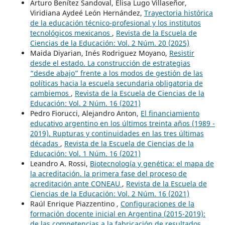
Arturo Benítez Sandoval, Elisa Lugo Villaseñor,
Viridiana Aydeé León Hernández,
Trayectoria histórica
de la educación técnico-profesional y los institutos
tecnológicos mexicanos
,
Revista de la Escuela de
Ciencias de la Educación: Vol. 2 Núm. 20 (2025)
Maida Diyarian, Inés Rodriguez Moyano,
Resistir
desde el estado. La construcción de estrategias
“desde abajo” frente a los modos de gestión de las
políticas hacia la escuela secundaria obligatoria de
cambiemos
,
Revista de la Escuela de Ciencias de la
Educación: Vol. 2 Núm. 16 (2021)
Pedro Fiorucci, Alejandro Anton,
El financiamiento
educativo argentino en los últimos treinta años (1989 -
2019). Rupturas y continuidades en las tres últimas
décadas
,
Revista de la Escuela de Ciencias de la
Educación: Vol. 1 Núm. 16 (2021)
Leandro A. Rossi,
Biotecnología y genética: el mapa de
la acreditación. la primera fase del proceso de
acreditación ante CONEAU
,
Revista de la Escuela de
Ciencias de la Educación: Vol. 2 Núm. 16 (2021)
Raúl Enrique Piazzentino ,
Configuraciones de la
formación docente inicial en Argentina (2015-2019):
de las competencias a la fabricación de resultados
,