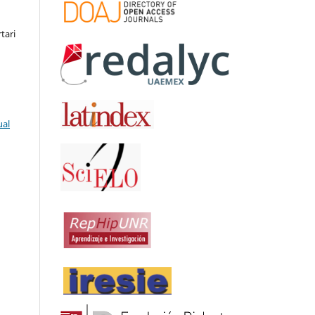
tari
ual