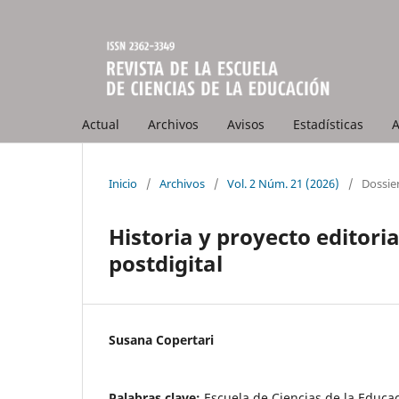
Actual
Archivos
Avisos
Estadísticas
A
Inicio
/
Archivos
/
Vol. 2 Núm. 21 (2026)
/
Dossie
Historia y proyecto editoria
postdigital
Susana Copertari
Palabras clave:
Escuela de Ciencias de la Educa