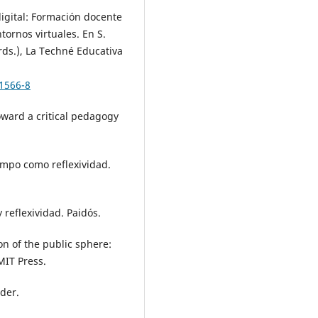
digital: Formación docente
tornos virtuales. En S.
rds.), La Techné Educativa
71566-8
Toward a critical pedagogy
iempo como reflexividad.
 reflexividad. Paidós.
on of the public sphere:
MIT Press.
rder.