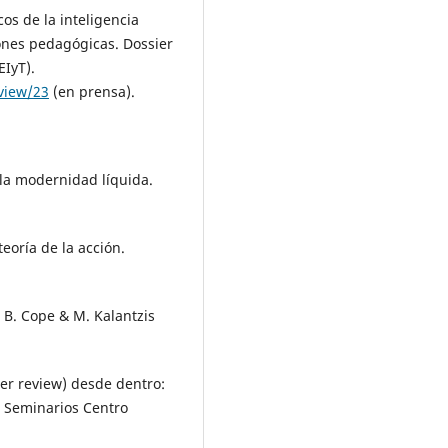
cos de la inteligencia
ciones pedagógicas. Dossier
EIyT).
/view/23
(en prensa).
 la modernidad líquida.
teoría de la acción.
n B. Cope & M. Kalantzis
eer review) desde dentro:
. Seminarios Centro