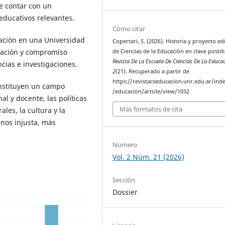
de contar con un
 educativos relevantes.
Cómo citar
cación en una Universidad
Copertari, S. (2026). Historia y proyecto edi
igación y compromiso
de Ciencias de la Educación en clave postdig
Revista De La Escuela De Ciencias De La Educa
cias e investigaciones.
2
(21). Recuperado a partir de
https://revistacseducacion.unr.edu.ar/ind
onstituyen un campo
/educacion/article/view/1032
al y docente, las políticas
Más formatos de cita
les, la cultura y la
nos injusta, más
Número
Vol. 2 Núm. 21 (2026)
Sección
Dossier