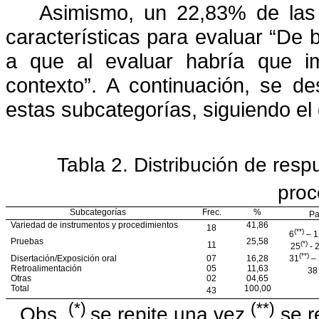
Asimismo, un 22,83% de las 
características para evaluar “De
a que al evaluar habría que im
contexto”. A continuación, se d
estas subcategorías, siguiendo el 
Tabla 2. Distribución de resp
proc
Subcategorías
Frec.
%
Pa
Variedad de instrumentos y procedimientos
41,86
18
(**)
6
– 1
Pruebas
25,58
(*)
11
25
- 
(**)
Disertación/Exposición oral
07
16,28
31
– 
Retroalimentación
05
11,63
38
Otras
02
04,65
Total
100,00
43
(*)
(**)
Obs.
se repite una vez
se r